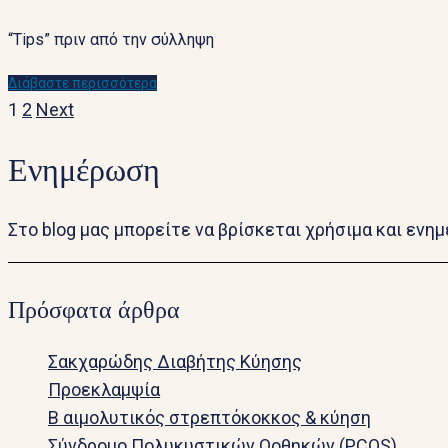
“Tips” πριν από την σύλληψη
Διάβαστε περισσότερα
Posts
1
2
Next
navigation
Ενημέρωση
Στο blog μας μπορείτε να βρίσκεται χρήσιμα και ενη
Πρόσφατα άρθρα
Σακχαρώδης Διαβήτης Κύησης
Προεκλαμψία
Β αιμολυτικός στρεπτόκοκκος & κύηση
Σύνδρομο Πολυκυστικών Ωοθηκών (PCOS)