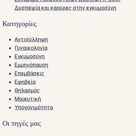
Δυσπεψία και καούρες στην εγκυμοσύνη
Κατηγορίες
Αντισύλληψη
Γυναικολογία
Εγκυμοσύνη
Εμμηνόπαυση
Επεμβάσεις
Εφηβεία
Θηλασμός
Μαιευτική
Υπογονιμότητα
Οι πηγές μας