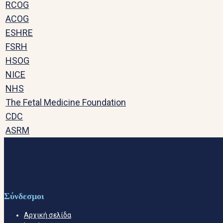
RCOG
ACOG
ESHRE
FSRH
HSOG
NICE
NHS
The Fetal Medicine Foundation
CDC
ASRM
Σύνδεσμοι
Αρχική σελίδα